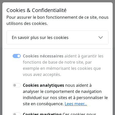
Cookies & Confidentialité
LINKMIX
.BE
Pour assurer le bon fonctionnement de ce site, nous
utilisons des cookies.
En savoir plus sur les cookies
Home
Sous-pages
Articles
Contact
Cookies nécessaires
aident à garantir les
fonctions de base de notre site, par
Guide d’affligem avec
exemple en mémorisant les cookies que
commerces et hébergements
vous avez acceptés.
Cookies analytiques
nous aident à
Retrouvez commerces, hôtels, chambres
analyser le comportement de navigation
d’hôtes, horaires et informations utiles sur
individuel sur nos sites et à personnaliser le
Affligem.
site en conséquence.
Lees meer...
Cookies marketing
Ces cookies nous